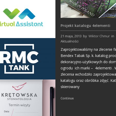
Projekt katalogu 4elementi
21 maja, 2013
by
Wiktor Chmur
in
Aktualności
Projekty logo
Zaprojektowaliśmy na zlecenie f
Bendex Tabak Sp. k. katalog pr
dekoracyjno-użytkowych do dom
ogrodu ich marki – 4elementi . 
zlecenia wchodziło zaprojektowa
katalogu oraz obróbka zdjęć. Ka
skierowany
Projekty logo
Continue