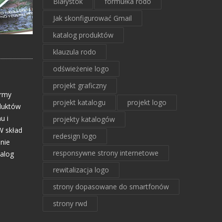
Białystok
formułka rodo
Jak skonfigurować Gmail
katalog produktów
klauzula rodo
odświeżenie logo
projekt graficzny
irmy
projekt katalogu
projekt logo
oduktów
u i
projekty katalogów
W skład
redesign logo
nie
responsywne strony internetowe
talog
rewitalizacja logo
strony dopasowane do smartfonów
strony rwd