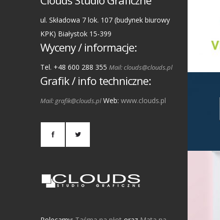
Clouds Studio Graficzne
ul. Składowa 7 lok. 107 (budynek biurowy
KPK) Białystok 15-399
Wyceny / informacje:
Tel. +48 600 288 355
Mail: clouds@clouds.pl
Grafik / info techniczne:
Web:
www.clouds.pl
Mail: grafik@clouds.pl
Polecamy:
Taśma na płot
oraz
Mata na