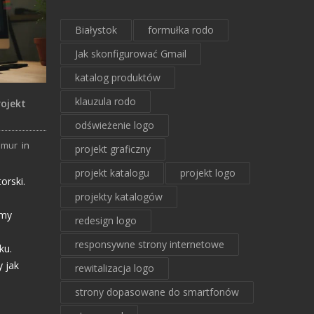
Białystok
formułka rodo
Jak skonfigurować Gmail
katalog produktów
klauzula rodo
ojekt
odświeżenie logo
hmur
in
projekt graficzny
projekt katalogu
projekt logo
orski.
projekty katalogów
amy
redesign logo
responsywne strony internetowe
ku.
y jak
rewitalizacja logo
strony dopasowane do smartfonów