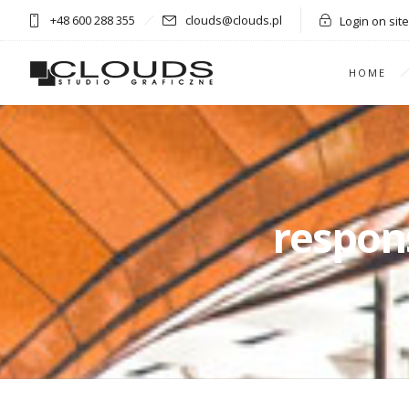
+48 600 288 355
clouds@clouds.pl
Login on site
HOME
respon