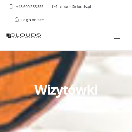
+48 600 288 355
clouds@clouds.pl
Login on site
Wizytówki