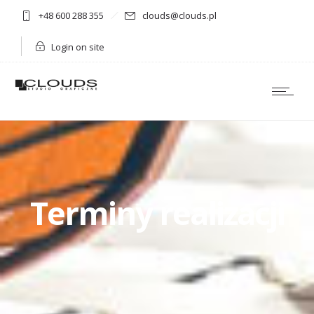
+48 600 288 355
clouds@clouds.pl
Login on site
Terminy realizacji