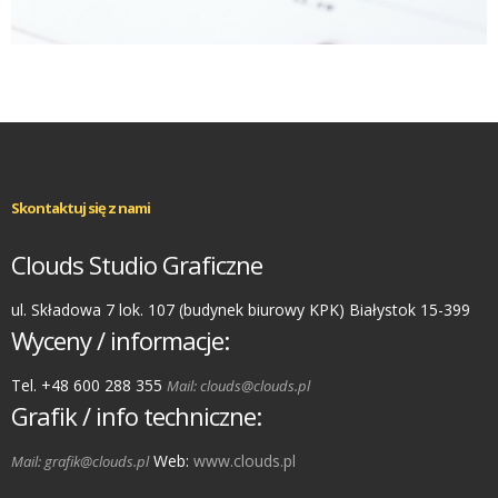
Skontaktuj się z nami
Clouds Studio Graficzne
ul. Składowa 7 lok. 107 (budynek biurowy KPK) Białystok 15-399
Wyceny / informacje:
Tel. +48 600 288 355
Mail: clouds@clouds.pl
Grafik / info techniczne:
Web:
www.clouds.pl
Mail: grafik@clouds.pl