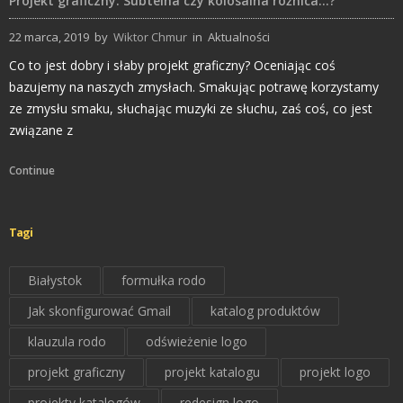
Projekt graficzny. Subtelna czy kolosalna różnica…?
22 marca, 2019
by
Wiktor Chmur
in
Aktualności
Co to jest dobry i słaby projekt graficzny? Oceniając coś
bazujemy na naszych zmysłach. Smakując potrawę korzystamy
ze zmysłu smaku, słuchając muzyki ze słuchu, zaś coś, co jest
związane z
Continue
Tagi
Białystok
formułka rodo
Jak skonfigurować Gmail
katalog produktów
klauzula rodo
odświeżenie logo
projekt graficzny
projekt katalogu
projekt logo
projekty katalogów
redesign logo