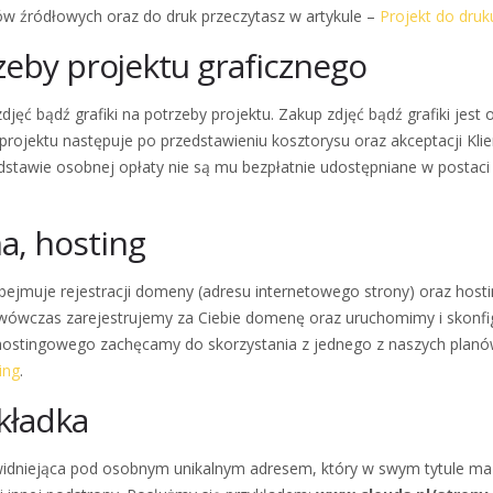
tów źródłowych oraz do druk przeczytasz w artykule –
Projekt do druk
rzeby projektu graficznego
jęć bądź grafiki na potrzeby projektu. Zakup zdjęć bądź grafiki jest
rojektu następuje po przedstawieniu kosztorysu oraz akceptacji Klie
dstawie osobnej opłaty nie są mu bezpłatnie udostępniane w postaci
a, hosting
bejmuje rejestracji domeny (adresu internetowego strony) oraz hosti
 wówczas zarejestrujemy za Ciebie domenę oraz uruchomimy i skonf
hostingowego zachęcamy do skorzystania z jednego z naszych planó
ing
.
kładka
tp) widniejąca pod osobnym unikalnym adresem, który w swym tytule ma