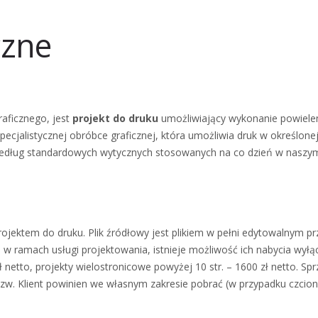
czne
aficznego, jest
projekt do druku
umożliwiający wykonanie powiele
pecjalistycznej obróbce graficznej, która umożliwia druk w określone
edług standardowych wytycznych stosowanych na co dzień w naszym s
projektem do druku. Plik źródłowy jest plikiem w pełni edytowalnym 
e w ramach usługi projektowania, istnieje możliwość ich nabycia wył
 zł netto, projekty wielostronicowe powyżej 10 str. – 1600 zł netto. 
azw. Klient powinien we własnym zakresie pobrać (w przypadku czcion