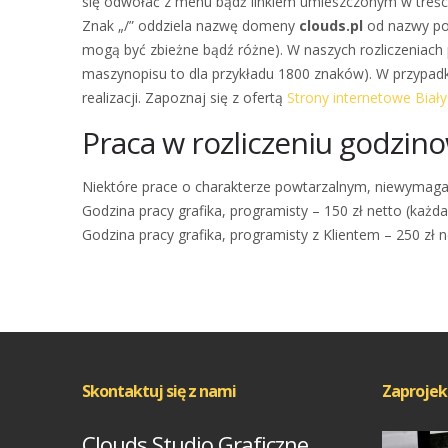
się odwołać z menu bądź linkiem umieszczonym w treści
Znak „/” oddziela nazwę domeny
clouds.pl
od nazwy p
mogą być zbieżne bądź różne). W naszych rozliczeniac
maszynopisu to dla przykładu 1800 znaków). W przypadk
realizacji. Zapoznaj się z ofertą
Strony internetowe Biał
Praca w rozliczeniu godzi
Niektóre prace o charakterze powtarzalnym, niewymagaj
Godzina pracy grafika, programisty – 150 zł netto (każd
Godzina pracy grafika, programisty z Klientem – 250 zł 
Skontaktuj się z nami
Zaprojek
Clouds Studio Graficzne