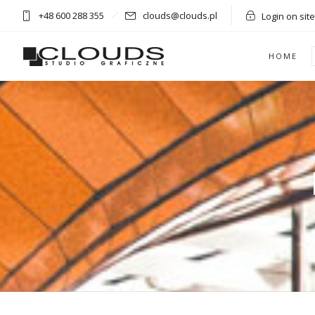
+48 600 288 355
clouds@clouds.pl
Login on site
HOME