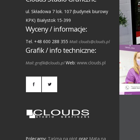
ul. Składowa 7 lok. 107 (budynek biurowy
KPK) Białystok 15-399
Wyceny / informacje:
Tel. +48 600 288 355
Mail: clouds@clouds.pl
Grafik / info techniczne:
Web:
www.clouds.pl
Mail: grafik@clouds.pl
Polecamy:
Taśma na płot
oraz
Mata na