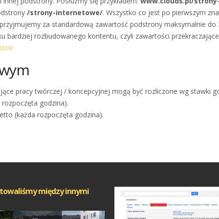
 innej podstrony. Posłużmy się przykładem:
www.clouds.pl/strony
odstrony
/strony-internetowe/
. Wszystko co jest po pierwszym zna
h przyjmujemy za standardową zawartość podstrony maksymalnie do
u bardziej rozbudowanego kontentu, czyli zawartości przekraczając
ystok
nowym
ące pracy twórczej / koncepcyjnej mogą być rozliczone wg stawki g
a rozpoczęta godzina).
netto (każda rozpoczęta godzina).
towaliśmy między innymi