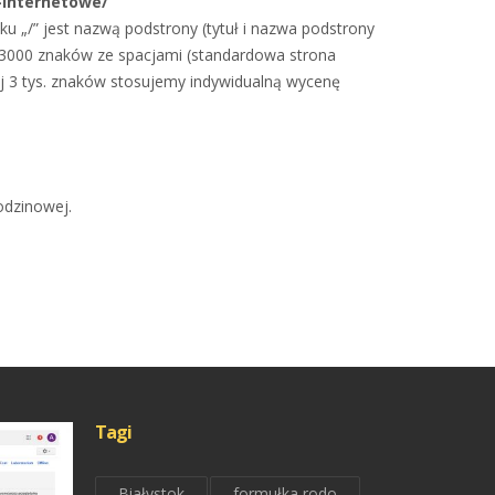
-internetowe/
ku „/” jest nazwą podstrony (tytuł i nazwa podstrony
 3000 znaków ze spacjami (standardowa strona
ej 3 tys. znaków stosujemy indywidualną wycenę
odzinowej.
Tagi
Białystok
formułka rodo