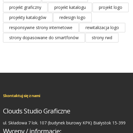
projekt graficzny
projekt katalogu
projekt logo
projekty katalogów
redesign logo
responsywne strony internetowe
rewitalizacja logo
strony dopasowane do smartfonów
strony rwd
Skontaktuj się z nami
Clouds Studio Graficzne
ul. Składowa 7 lok. 107 (budynek biurowy KPK) Białystok 15-399
Wyceny / informacje: