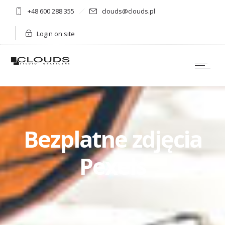
+48 600 288 355
clouds@clouds.pl
Login on site
Bezplatne zdjęcia
Pexels