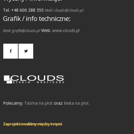
Tel. +48 600 288 355
Mail: clouds@clouds.pl
Grafik / info techniczne:
Web:
www.clouds.pl
Mail: grafik@clouds.pl
Polecamy:
Taśma na płot
oraz
Mata na płot
Zaprojektowaliśmy między innymi