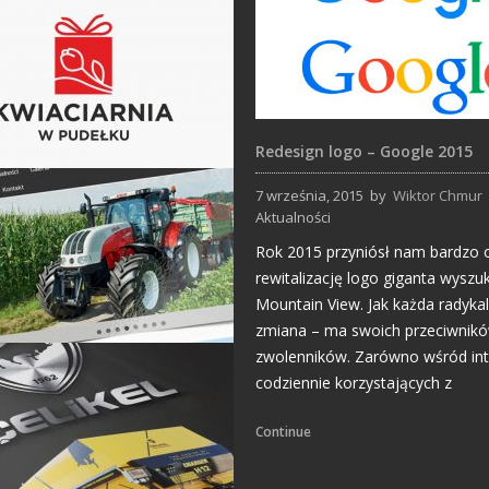
Redesign logo – Google 2015
7 września, 2015
by
Wiktor Chmur
Projekty logo
Aktualności
Rok 2015 przyniósł nam bardzo
rewitalizację logo giganta wyszu
Mountain View. Jak każda radyka
zmiana – ma swoich przeciwników
zwolenników. Zarówno wśród in
codziennie korzystających z
Strony Internetowe
Continue