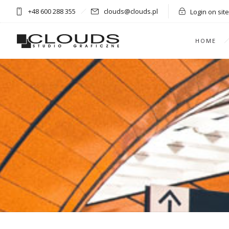
+48 600 288 355
clouds@clouds.pl
Login on site
HOME