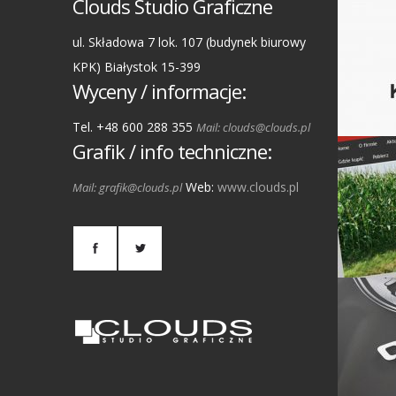
Clouds Studio Graficzne
ul. Składowa 7 lok. 107 (budynek biurowy
KPK) Białystok 15-399
Wyceny / informacje:
Tel. +48 600 288 355
Mail: clouds@clouds.pl
Grafik / info techniczne:
Web:
www.clouds.pl
Mail: grafik@clouds.pl