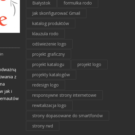
Białystok
formułka rodo
Jak skonfigurować Gmail
katalog produktów
klauzula rodo
odświeżenie logo
in
projekt graficzny
projekt katalogu
projekt logo
 odważną
projekty katalogów
kiwania z
lna
redesign logo
 jak i
responsywne strony internetowe
ternautów
rewitalizacja logo
strony dopasowane do smartfonów
strony rwd