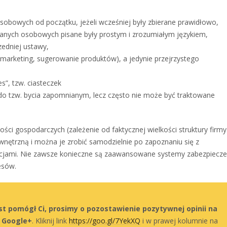
sobowych od początku, jeżeli wcześniej były zbierane prawidłowo,
danych osobowych pisane były prostym i zrozumiałym językiem,
zedniej ustawy,
remarketing, sugerowanie produktów), a jedynie przejrzystego
s”, tzw. ciasteczek
do tzw. bycia zapomnianym, lecz często nie może być traktowane
ci gospodarczych (zależenie od faktycznej wielkości struktury firmy
ętrzną i można je zrobić samodzielnie po zapoznaniu się z
cjami. Nie zawsze konieczne są zaawansowane systemy zabezpiecze
esów.
kst pomógł Ci, prosimy o pozostawienie pozytywnej opinii na
u Google+
. Kliknij link
https://goo.gl/7YekXQ
i w prawej kolumnie na