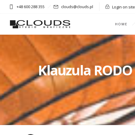
+48 600 288 355
clouds@clouds.pl
Login on site
HOME
Klauzula RODO 