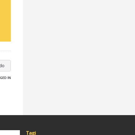
odo
GED IN
Tagi