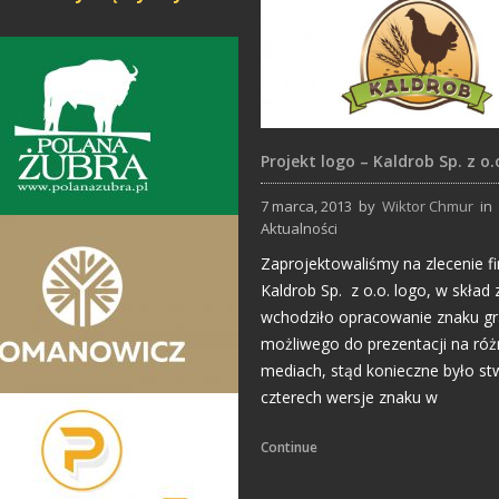
Projekt logo – Kaldrob Sp. z o.
7 marca, 2013
by
Wiktor Chmur
in
Aktualności
Projekty logo
Zaprojektowaliśmy na zlecenie f
Kaldrob Sp. z o.o. logo, w skład 
wchodziło opracowanie znaku gr
możliwego do prezentacji na ró
mediach, stąd konieczne było st
czterech wersje znaku w
Projekty logo
Continue