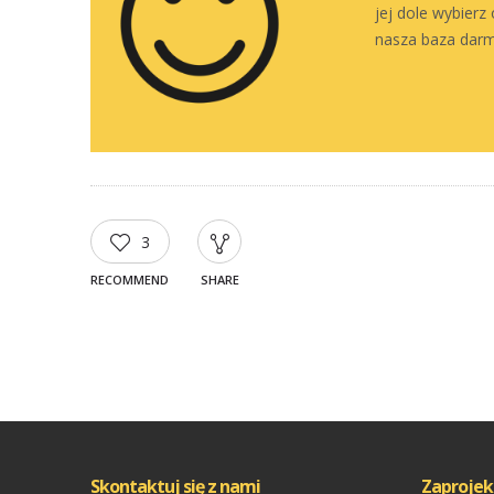
jej dole wybierz
nasza baza darm
3
RECOMMEND
SHARE
Skontaktuj się z nami
Zaprojek