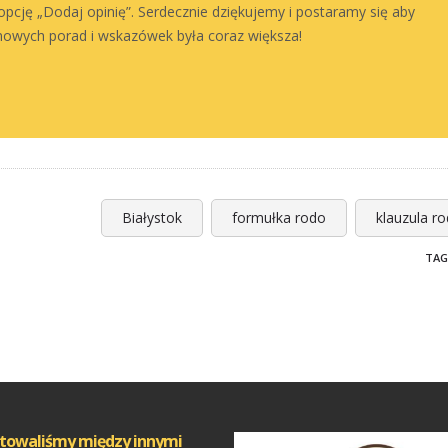
 opcję „Dodaj opinię”. Serdecznie dziękujemy i postaramy się aby
owych porad i wskazówek była coraz większa!
Białystok
formułka rodo
klauzula r
TAG
towaliśmy między innymi