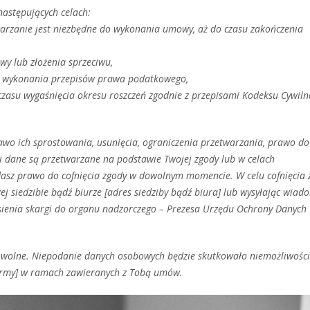
astępujących celach:
arzanie jest niezbędne do wykonania umowy, aż do czasu zakończenia
y lub złożenia sprzeciwu,
do wykonania przepisów prawa podatkowego,
czasu wygaśnięcia okresu roszczeń zgodnie z przepisami Kodeksu Cywiln
awo ich sprostowania, usunięcia, ograniczenia przetwarzania, prawo do
li dane są przetwarzane na podstawie Twojej zgody lub w celach
dasz prawo do cofnięcia zgody w dowolnym momencie. W celu cofnięcia 
j siedzibie bądź biurze [adres siedziby bądź biura] lub wysyłając wiad
esienia skargi do organu nadzorczego – Prezesa Urzędu Ochrony Danych
rowolne. Niepodanie danych osobowych będzie skutkowało niemożliwośc
firmy] w ramach zawieranych z Tobą umów.