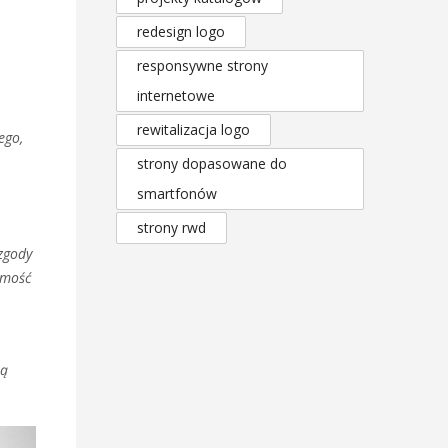
redesign logo
responsywne strony
internetowe
rewitalizacja logo
ego,
strony dopasowane do
smartfonów
strony rwd
zgody
omość
ią