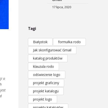
17 lipca, 2020
Tagi
Białystok
formułka rodo
Jak skonfigurować Gmail
katalog produktów
klauzula rodo
odświeżenie logo
ji o
projekt graficzny
ch
jest
projekt katalogu
od
projekt logo
projekty katalogów