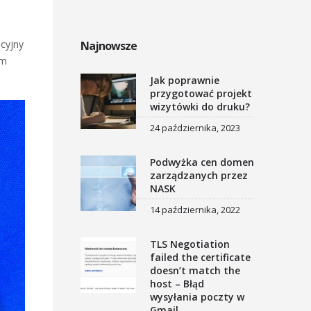
acyjny
Najnowsze
im
Jak poprawnie
przygotować projekt
wizytówki do druku?
24 października, 2023
Podwyżka cen domen
zarządzanych przez
NASK
14 października, 2022
TLS Negotiation
failed the certificate
doesn’t match the
host – Błąd
wysyłania poczty w
Gmail