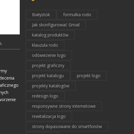
Białystok
formułka rodo
Jak skonfigurować Gmail
katalog produktów
o.
klauzula rodo
odświeżenie logo
projekt graficzny
irmy
projekt katalogu
projekt logo
zlecenia
aficznego
projekty katalogów
żnych
redesign logo
worzenie
responsywne strony internetowe
rewitalizacja logo
strony dopasowane do smartfonów