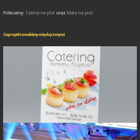
Polecamy:
Taśma na płot
oraz
Mata na płot
Zaprojektowaliśmy między innymi
Rollup