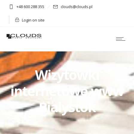
+48 600 288 355
clouds@clouds.pl
Login on site
Wizytowki
internetowe www
Bialystok