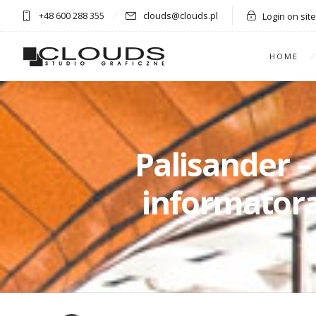
+48 600 288 355
clouds@clouds.pl
Login on site
HOME
Palisander –
informatora