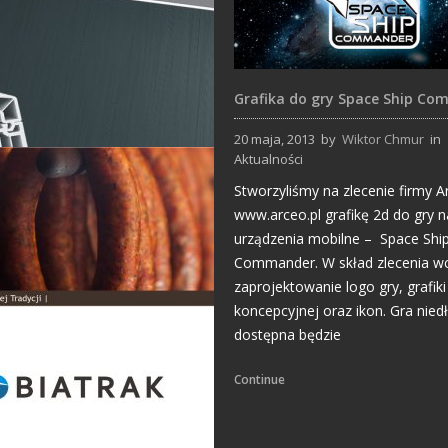
Grafika do gry Space Ship C
20 maja, 2013
by
Wiktor Chmur
in
Aktualności
Projekty Folderów
Stworzyliśmy na zlecenie firmy A
www.arceo.pl grafikę 2d do gry n
urządzenia mobilne – Space Shi
Commander. W skład zlecenia w
zaprojektowanie logo gry, grafiki
koncepcyjnej oraz ikon. Gra nied
dostępna będzie
Strony Internetowe
Continue