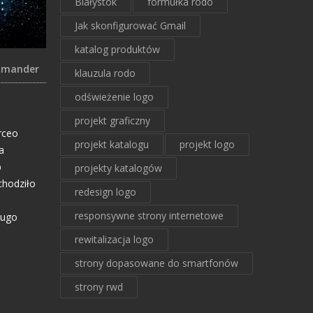
Białystok
formułka rodo
Jak skonfigurować Gmail
katalog produktów
ommander
klauzula rodo
odświeżenie logo
projekt graficzny
rceo
projekt katalogu
projekt logo
a
p
projekty katalogów
chodziło
redesign logo
responsywne strony internetowe
ługo
rewitalizacja logo
strony dopasowane do smartfonów
strony rwd