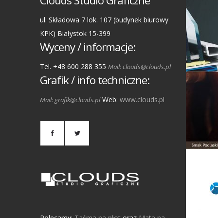
Clouds Studio Graficzne
ul. Składowa 7 lok. 107 (budynek biurowy
KPK) Białystok 15-399
Wyceny / informacje:
Tel. +48 600 288 355
Mail: clouds@clouds.pl
Grafik / info techniczne:
Web:
www.clouds.pl
Mail: grafik@clouds.pl
Polecamy:
Taśma na płot
oraz
Mata na