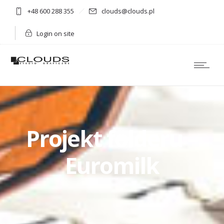
+48 600 288 355
clouds@clouds.pl
Login on site
Projekt folderu –
Euromilk