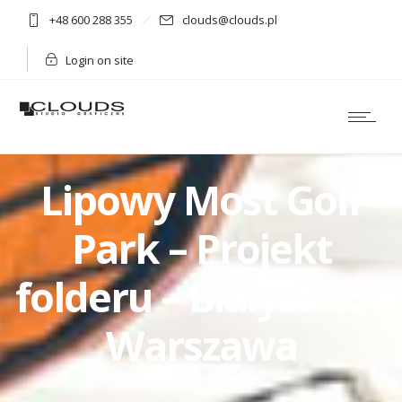
+48 600 288 355
clouds@clouds.pl
Login on site
Lipowy Most Golf
Park – Projekt
folderu – Białystok –
Warszawa