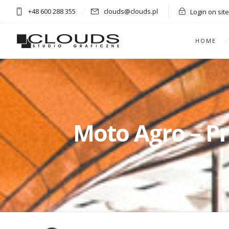
+48 600 288 355
clouds@clouds.pl
Login on site
HOME
Moto Agro – Pr