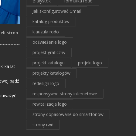
Białystok
formułka rodo
Jak skonfigurować Gmail
katalog produktów
klauzula rodo
eli stron
odświeżenie logo
projekt graficzny
projekt katalogu
projekt logo
ilka lat
projekty katalogów
towej bądź
redesign logo
responsywne strony internetowe
 zauważyć
rewitalizacja logo
strony dopasowane do smartfonów
strony rwd