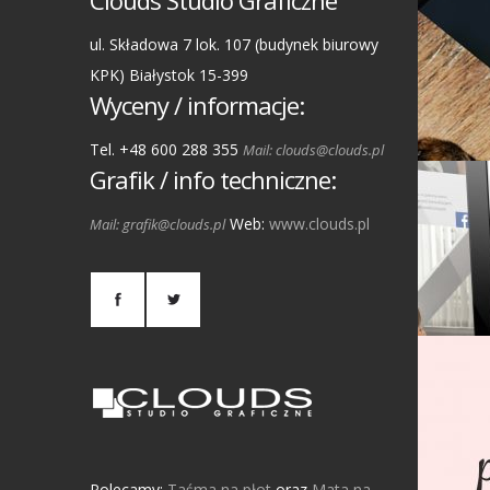
Clouds Studio Graficzne
ul. Składowa 7 lok. 107 (budynek biurowy
KPK) Białystok 15-399
Wyceny / informacje:
Tel. +48 600 288 355
Mail: clouds@clouds.pl
Grafik / info techniczne:
Web:
www.clouds.pl
Mail: grafik@clouds.pl
Polecamy:
Taśma na płot
oraz
Mata na