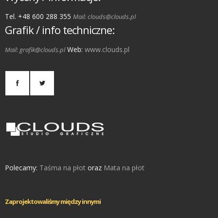
Tel. +48 600 288 355
Mail: clouds@clouds.pl
Grafik / info techniczne:
Web:
www.clouds.pl
Mail: grafik@clouds.pl
Polecamy:
Taśma na płot
oraz
Mata na płot
Zaprojektowaliśmy między innymi