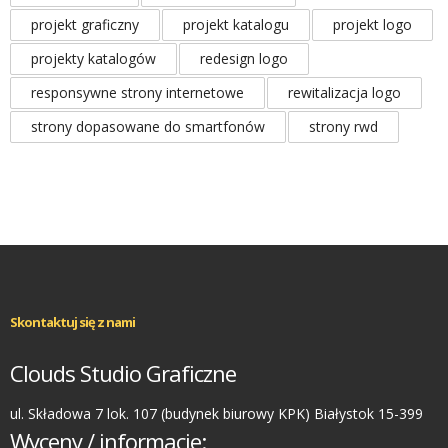
projekt graficzny
projekt katalogu
projekt logo
projekty katalogów
redesign logo
responsywne strony internetowe
rewitalizacja logo
strony dopasowane do smartfonów
strony rwd
Skontaktuj się z nami
Clouds Studio Graficzne
ul. Składowa 7 lok. 107 (budynek biurowy KPK) Białystok 15-399
Wyceny / informacje: