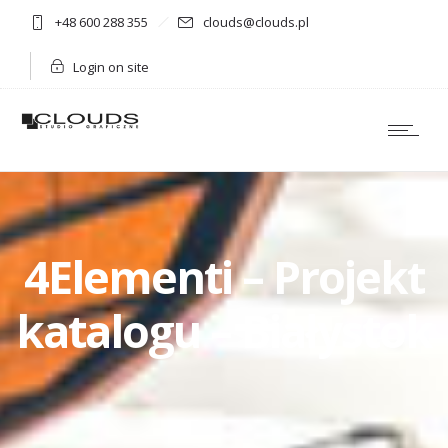
+48 600 288 355
clouds@clouds.pl
Login on site
4Elementi – Projekt
katalogu – Białystok