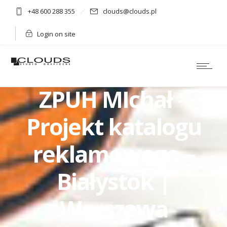
+48 600 288 355
clouds@clouds.pl
Login on site
ZPUH MIchał –
Projekt katalogu
reklamowego –
Białystok |
Warszawa