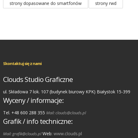
strony dopasowane do smartfonów
strony rwd
Skontaktuj się z nami
Clouds Studio Graficzne
ul. Składowa 7 lok. 107 (budynek biurowy KPK) Białystok 15-399
Wyceny / informacje:
Tel. +48 600 288 355
Mail: clouds@clouds.pl
Grafik / info techniczne:
Web:
www.clouds.pl
Mail: grafik@clouds.pl