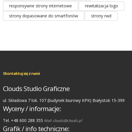
responsywne strony internetowe
rewitalizacja logo
strony dopasowane do smartfonów
strony rwd
Skontaktuj się z nami
Clouds Studio Graficzne
ul. Składowa 7 lok. 107 (budynek biurowy KPK) Białystok 15-399
Wyceny / informacje:
Tel. +48 600 288 355
Mail: clouds@clouds.pl
Grafik / info techniczne: