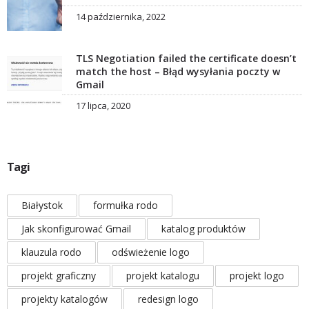
14 października, 2022
TLS Negotiation failed the certificate doesn’t
match the host – Błąd wysyłania poczty w
Gmail
17 lipca, 2020
Tagi
Białystok
formułka rodo
Jak skonfigurować Gmail
katalog produktów
klauzula rodo
odświeżenie logo
projekt graficzny
projekt katalogu
projekt logo
projekty katalogów
redesign logo