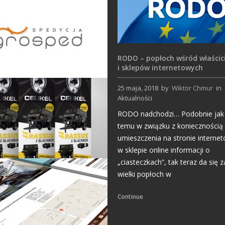
RODO – popłoch wśród właścici
i sklepów internetowych
25 maja, 2018
by
Wiktor Chmur
in
Aktualności
Projekty logo
RODO nadchodzi… Podobnie jak k
temu w związku z koniecznością
umieszczenia na stronie interne
w sklepie online informacji o
„ciasteczkach”, tak teraz da się
wielki popłoch w
Rollup
Continue