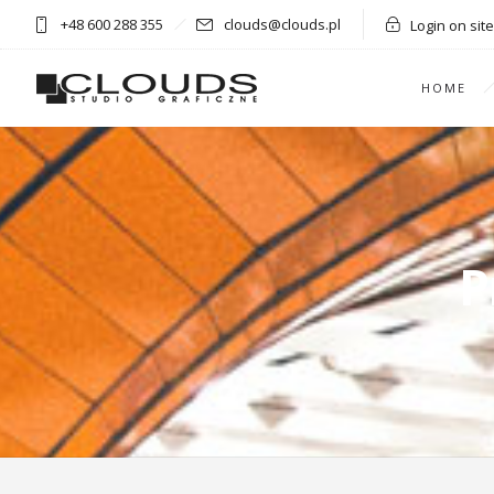
+48 600 288 355
clouds@clouds.pl
Login on site
HOME
P