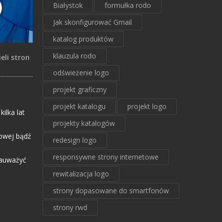
Białystok
formułka rodo
Jak skonfigurować Gmail
katalog produktów
klauzula rodo
eli stron
odświeżenie logo
projekt graficzny
projekt katalogu
projekt logo
ilka lat
projekty katalogów
towej bądź
redesign logo
responsywne strony internetowe
 zauważyć
rewitalizacja logo
strony dopasowane do smartfonów
strony rwd