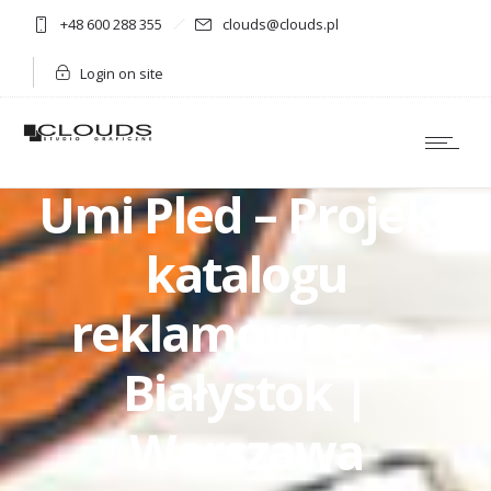
+48 600 288 355
clouds@clouds.pl
Login on site
Umi Pled – Projekt
katalogu
reklamowego –
Białystok |
Warszawa