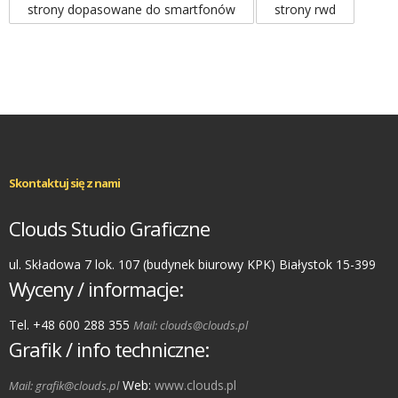
strony dopasowane do smartfonów
strony rwd
Skontaktuj się z nami
Clouds Studio Graficzne
ul. Składowa 7 lok. 107 (budynek biurowy KPK) Białystok 15-399
Wyceny / informacje:
Tel. +48 600 288 355
Mail: clouds@clouds.pl
Grafik / info techniczne:
Web:
www.clouds.pl
Mail: grafik@clouds.pl