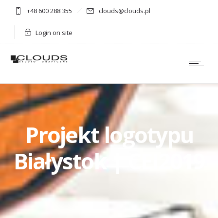
+48 600 288 355
clouds@clouds.pl
Login on site
Projekt logotypu
Białystok | CEI2019