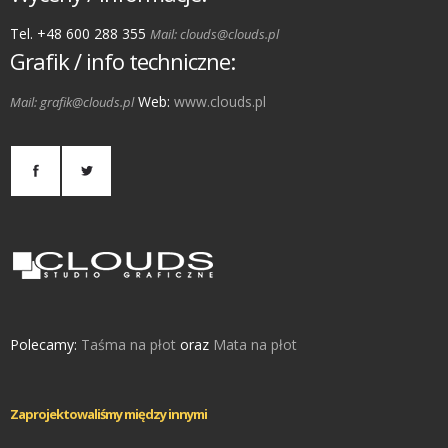
Tel. +48 600 288 355
Mail: clouds@clouds.pl
Grafik / info techniczne:
Web:
www.clouds.pl
Mail: grafik@clouds.pl
Polecamy:
Taśma na płot
oraz
Mata na płot
Zaprojektowaliśmy między innymi