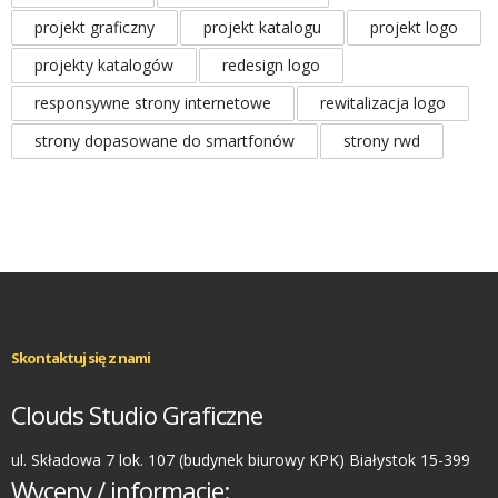
projekt graficzny
projekt katalogu
projekt logo
projekty katalogów
redesign logo
responsywne strony internetowe
rewitalizacja logo
strony dopasowane do smartfonów
strony rwd
Skontaktuj się z nami
Clouds Studio Graficzne
ul. Składowa 7 lok. 107 (budynek biurowy KPK) Białystok 15-399
Wyceny / informacje: