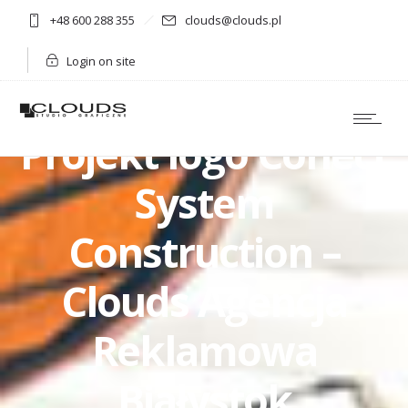
+48 600 288 355
clouds@clouds.pl
Login on site
Projekt logo Conect
System
Construction –
Clouds Agencja
Reklamowa
Białystok