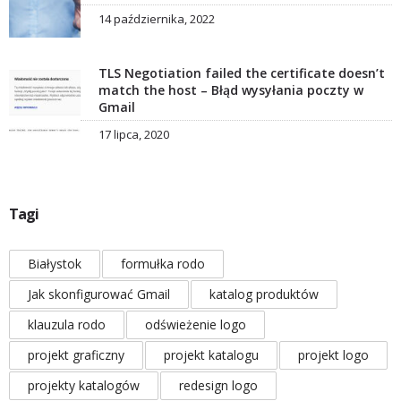
14 października, 2022
TLS Negotiation failed the certificate doesn’t
match the host – Błąd wysyłania poczty w
Gmail
17 lipca, 2020
Tagi
Białystok
formułka rodo
Jak skonfigurować Gmail
katalog produktów
klauzula rodo
odświeżenie logo
projekt graficzny
projekt katalogu
projekt logo
projekty katalogów
redesign logo