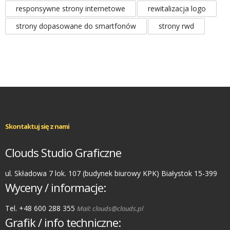
responsywne strony internetowe
rewitalizacja logo
strony dopasowane do smartfonów
strony rwd
Skontaktuj się z nami
Clouds Studio Graficzne
ul. Składowa 7 lok. 107 (budynek biurowy KPK) Białystok 15-399
Wyceny / informacje:
Tel. +48 600 288 355
Mail: clouds@clouds.pl
Grafik / info techniczne: