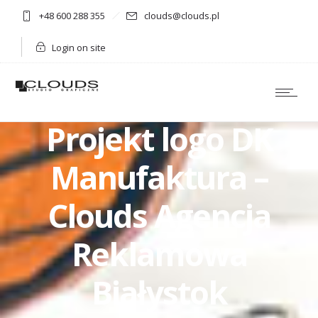
+48 600 288 355
clouds@clouds.pl
Login on site
Projekt logo DK
Manufaktura –
Clouds Agencja
Reklamowa
Białystok