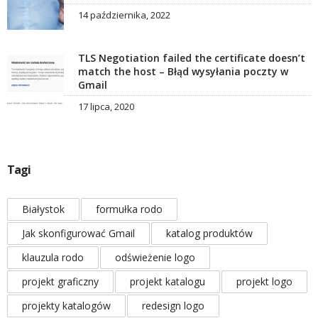
14 października, 2022
TLS Negotiation failed the certificate doesn’t
match the host – Błąd wysyłania poczty w
Gmail
17 lipca, 2020
Tagi
Białystok
formułka rodo
Jak skonfigurować Gmail
katalog produktów
klauzula rodo
odświeżenie logo
projekt graficzny
projekt katalogu
projekt logo
projekty katalogów
redesign logo