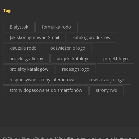
Tagi
Białystok
formułka rodo
Jak skonfigurować Gmail
katalog produktów
klauzula rodo
odświeżenie logo
projekt graficzny
projekt katalogu
projekt logo
projekty katalogów
redesign logo
responsywne strony internetowe
rewitalizacja logo
strony dopasowane do smartfonów
strony rwd
© Clouds Studio Graficzne | Wszelkie prawa zastrzeżone, kopiowanie