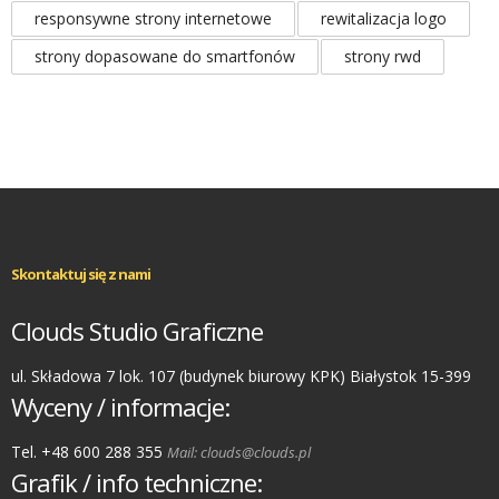
responsywne strony internetowe
rewitalizacja logo
strony dopasowane do smartfonów
strony rwd
Skontaktuj się z nami
Clouds Studio Graficzne
ul. Składowa 7 lok. 107 (budynek biurowy KPK) Białystok 15-399
Wyceny / informacje:
Tel. +48 600 288 355
Mail: clouds@clouds.pl
Grafik / info techniczne: