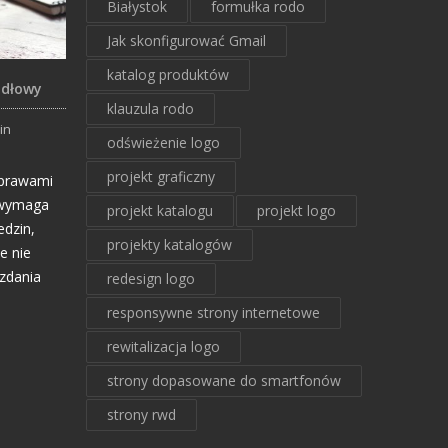
Białystok
formułka rodo
Jak skonfigurować Gmail
katalog produktów
ódłowy
klauzula rodo
in
odświeżenie logo
projekt graficzny
 prawami
h wymaga
projekt katalogu
projekt logo
edzin,
projekty katalogów
te nie
zdania
redesign logo
responsywne strony internetowe
rewitalizacja logo
strony dopasowane do smartfonów
strony rwd