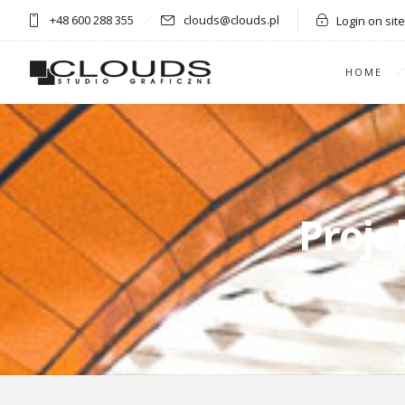
+48 600 288 355
clouds@clouds.pl
Login on site
HOME
Proje