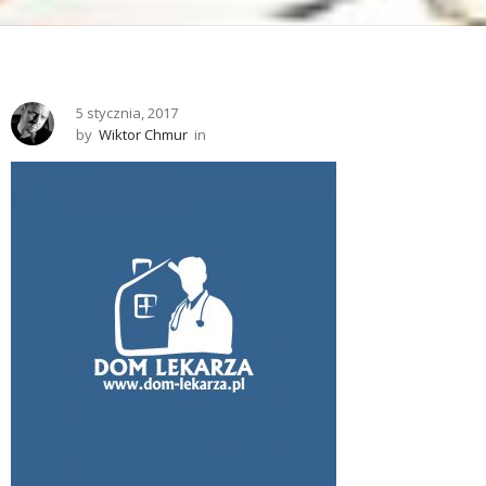
5 stycznia, 2017
by
Wiktor Chmur
in