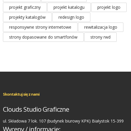
projekt graficzny
projekt katalogu
projekt logo
projekty katalogów
redesign logo
responsywne strony internetowe
rewitalizacja logo
strony dopasowane do smartfonów
strony rwd
Skontaktuj się z nami
Clouds Studio Graficzne
ul. Składowa 7 lok. 107 (budynek biurowy KPK) Białystok 15-399
Wyceny / informacje: