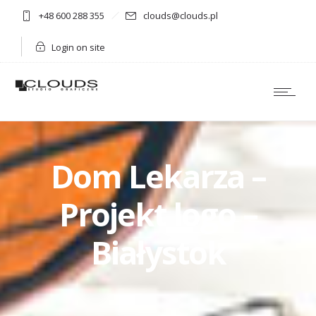
+48 600 288 355
clouds@clouds.pl
Login on site
Dom Lekarza –
Projekt logo –
Białystok