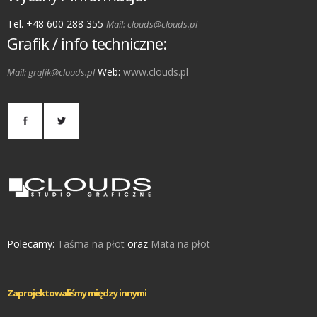
Tel. +48 600 288 355
Mail: clouds@clouds.pl
Grafik / info techniczne:
Web:
www.clouds.pl
Mail: grafik@clouds.pl
Polecamy:
Taśma na płot
oraz
Mata na płot
Zaprojektowaliśmy między innymi