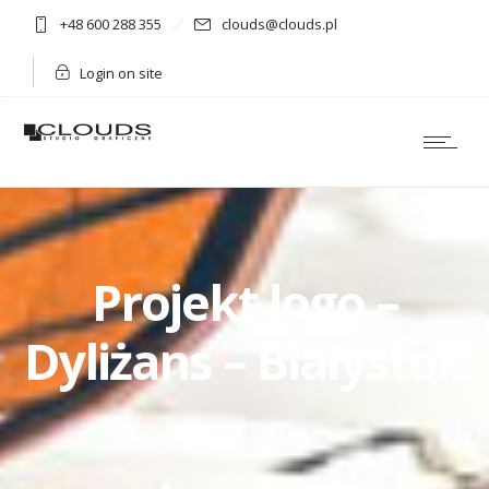
+48 600 288 355
clouds@clouds.pl
Login on site
Projekt logo –
Dyliżans – Białystok