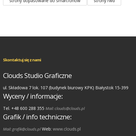
strony dopasowane do smartfonów
strony rwd
Skontaktuj się z nami
Clouds Studio Graficzne
ul. Składowa 7 lok. 107 (budynek biurowy KPK) Białystok 15-399
Wyceny / informacje:
Tel. +48 600 288 355
Mail: clouds@clouds.pl
Grafik / info techniczne:
Web:
www.clouds.pl
Mail: grafik@clouds.pl