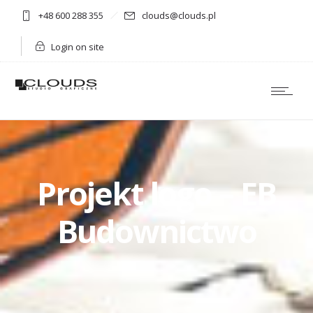
+48 600 288 355
clouds@clouds.pl
Login on site
Projekt logo – EB
Budownictwo