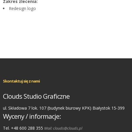
Zakres zlecenia:
Redesign logo
Skontaktuj się z nami
Clouds Studio Graficzne
ul. Składowa 7 lok. 107 (budynek biurowy KPK) Białystok 15-399
Wyceny / informacje:
Tel. +48 600 288 355
Mail: clouds@clouds.pl