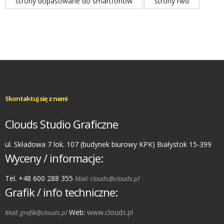
strony dopasowane do smartfonów
strony rwd
Skontaktuj się z nami
Clouds Studio Graficzne
ul. Składowa 7 lok. 107 (budynek biurowy KPK) Białystok 15-399
Wyceny / informacje:
Tel. +48 600 288 355
Mail: clouds@clouds.pl
Grafik / info techniczne:
Web:
www.clouds.pl
Mail: grafik@clouds.pl