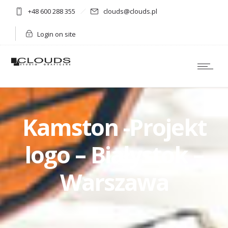
+48 600 288 355
clouds@clouds.pl
Login on site
Kamston -Projekt
logo – Białystok –
Warszawa