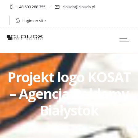
+48 600 288 355
clouds@clouds.pl
Login on site
Projekt logo KOSAT
– Agencja Reklamy
Białystok