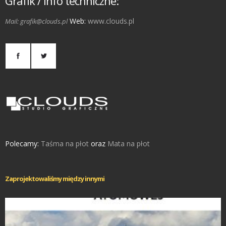
Grafik / info techniczne:
Web:
www.clouds.pl
Mail: grafik@clouds.pl
Polecamy:
Taśma na płot
oraz
Mata na płot
Zaprojektowaliśmy między innymi