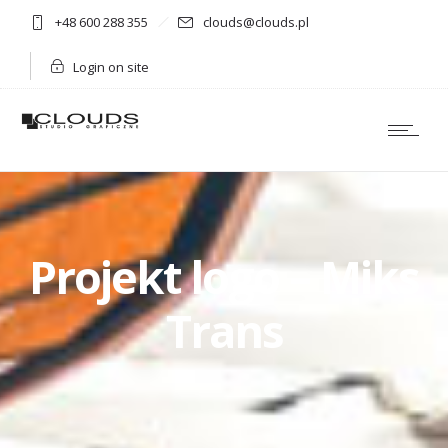
+48 600 288 355
clouds@clouds.pl
Login on site
Projekt logo – Miks
Trans