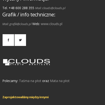
Tel. +48 600 288 355
Mail: clouds@clouds.pl
Grafik / info techniczne:
Web:
www.clouds.pl
Mail: grafik@clouds.pl
Polecamy:
Taśma na płot
oraz
Mata na płot
Zaprojektowaliśmy między innymi