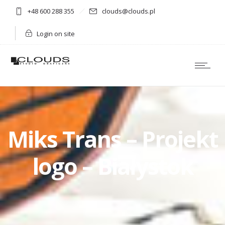
+48 600 288 355
clouds@clouds.pl
Login on site
Miks Trans – Projekt
logo – Białystok