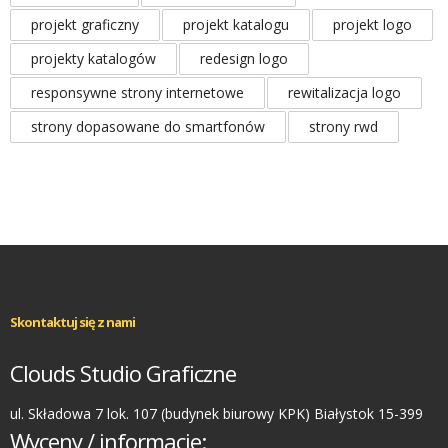
projekt graficzny
projekt katalogu
projekt logo
projekty katalogów
redesign logo
responsywne strony internetowe
rewitalizacja logo
strony dopasowane do smartfonów
strony rwd
Skontaktuj się z nami
Clouds Studio Graficzne
ul. Składowa 7 lok. 107 (budynek biurowy KPK) Białystok 15-399
Wyceny / informacje: