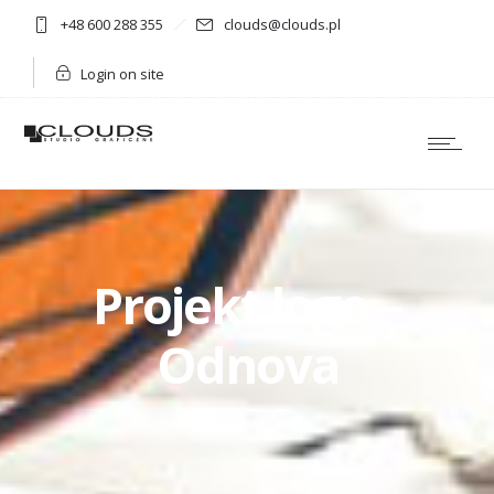
+48 600 288 355
clouds@clouds.pl
Login on site
Projekt logo –
Odnova