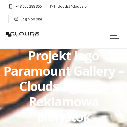
+48 600 288 355
clouds@clouds.pl
Login on site
Projekt logo
Paramount Gallery –
Clouds Agencja
Reklamowa
Białystok