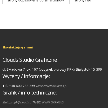
strony dopasowane do smartfonów
strony rwd
Skontaktuj się z nami
Clouds Studio Graficzne
ul. Składowa 7 lok. 107 (budynek biurowy KPK) Białystok 15-399
Wyceny / informacje:
Tel. +48 600 288 355
Mail: clouds@clouds.pl
Grafik / info techniczne:
Web:
www.clouds.pl
Mail: grafik@clouds.pl