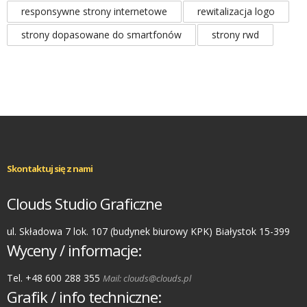
responsywne strony internetowe
rewitalizacja logo
strony dopasowane do smartfonów
strony rwd
Skontaktuj się z nami
Clouds Studio Graficzne
ul. Składowa 7 lok. 107 (budynek biurowy KPK) Białystok 15-399
Wyceny / informacje:
Tel. +48 600 288 355
Mail: clouds@clouds.pl
Grafik / info techniczne: