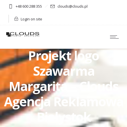
+48 600 288 355
clouds@clouds.pl
Login on site
Projekt logo
Szawarma
Margarita – Clouds
Agencja Reklamowa
Białystok