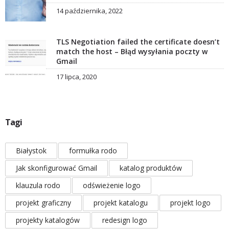
14 października, 2022
TLS Negotiation failed the certificate doesn’t
match the host – Błąd wysyłania poczty w
Gmail
17 lipca, 2020
Tagi
Białystok
formułka rodo
Jak skonfigurować Gmail
katalog produktów
klauzula rodo
odświeżenie logo
projekt graficzny
projekt katalogu
projekt logo
projekty katalogów
redesign logo