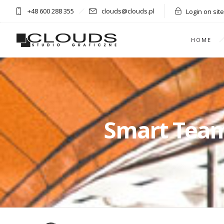
+48 600 288 355
clouds@clouds.pl
Login on site
HOME
Smart Team 