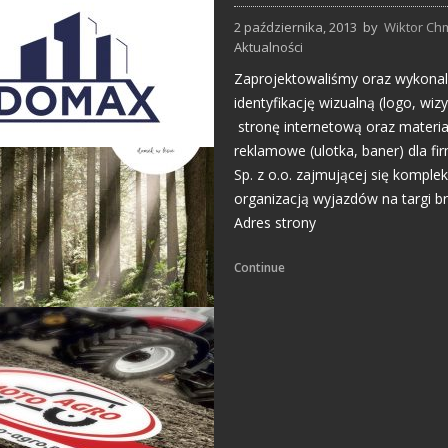
2 października, 2013
by
Wiktor Ch
Aktualności
Zaprojektowaliśmy oraz wykona
identyfikację wizualną (logo, wizy
stronę internetową oraz materia
reklamowe (ulotka, baner) dla fi
Sp. z o.o. zajmującej się kompl
Projekty logo
organizacją wyjazdów na targi b
Adres strony
Continue
Strony Internetowe