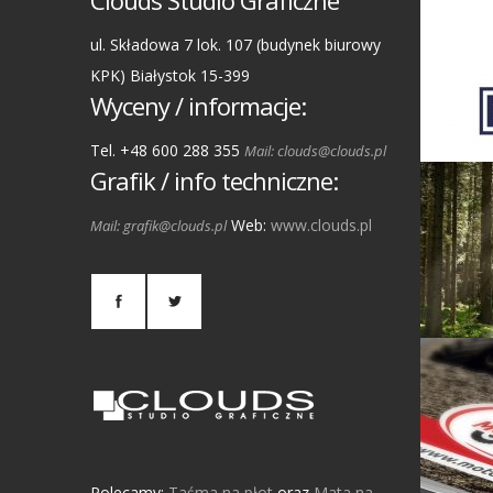
Clouds Studio Graficzne
ul. Składowa 7 lok. 107 (budynek biurowy
KPK) Białystok 15-399
Wyceny / informacje:
Tel. +48 600 288 355
Mail: clouds@clouds.pl
Grafik / info techniczne:
Web:
www.clouds.pl
Mail: grafik@clouds.pl
Polecamy:
Taśma na płot
oraz
Mata na