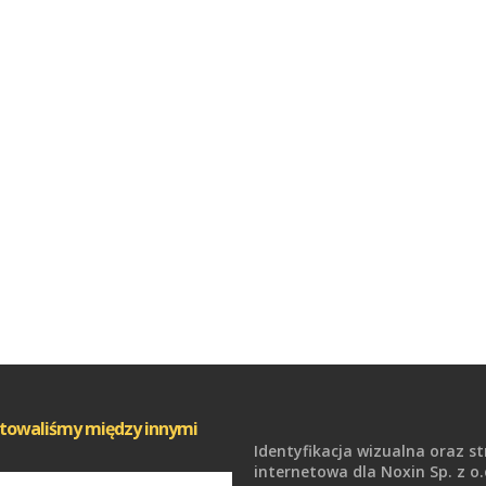
towaliśmy między innymi
Identyfikacja wizualna oraz s
internetowa dla Noxin Sp. z o.