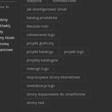
Białystok
formułka rodo
mur
in
Jak skonfigurować Gmail
katalog produktów
liśmy:
tówki),
klauzula rodo
ły
odświeżenie logo
rmy Noxin
projekt graficzny
eksową
ranżowe.
projekt katalogu
projekt logo
projekty katalogów
redesign logo
responsywne strony internetowe
rewitalizacja logo
strony dopasowane do smartfonów
strony rwd