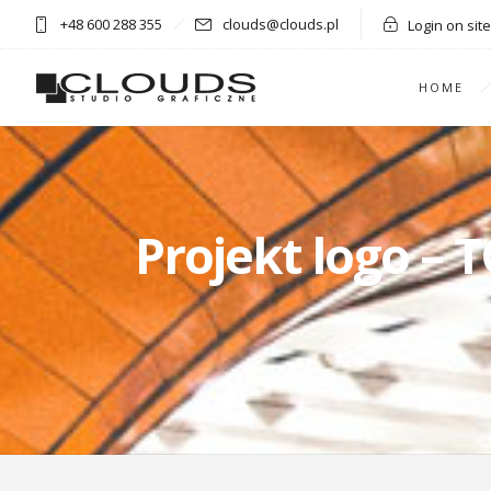
+48 600 288 355
clouds@clouds.pl
Login on site
HOME
Projekt logo – 