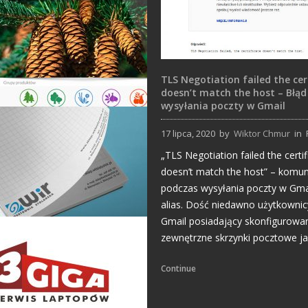
TLS Negotiation failed the cer
doesn’t match the host – Błąd
wysyłania poczty w Gmail
17 lipca, 2020
by
Wiktor Chmur
in
Strony Internetowe
„TLS Negotiation failed the certif
doesn’t match the host” – komun
podczas wysyłania poczty w Gma
alias. Dość niedawno użytkownic
Gmail posiadający skonfigurowa
Inne projekty
zewnętrzne skrzynki pocztowe j
Continue