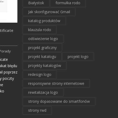
Białystok
formułka rodo
Jak skonfigurować Gmail
katalog produktów
klauzula rodo
tificate
odświeżenie logo
projekt graficzny
Porady
projekt katalogu
projekt logo
icate
projekty katalogów
ikat błędu
il poprzez
redesign logo
y poczty
responsywne strony internetowe
ne
ako
rewitalizacja logo
strony dopasowane do smartfonów
strony rwd