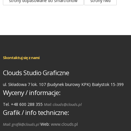
strony dopasowane do smartfonów
strony rwd
Skontaktuj się z nami
Clouds Studio Graficzne
ul. Składowa 7 lok. 107 (budynek biurowy KPK) Białystok 15-399
Wyceny / informacje:
Tel. +48 600 288 355
Mail: clouds@clouds.pl
Grafik / info techniczne:
Web:
www.clouds.pl
Mail: grafik@clouds.pl