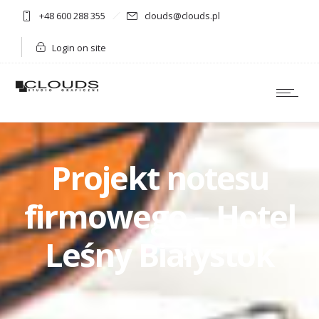
+48 600 288 355
clouds@clouds.pl
Login on site
Projekt notesu
firmowego – Hotel
Leśny Białystok