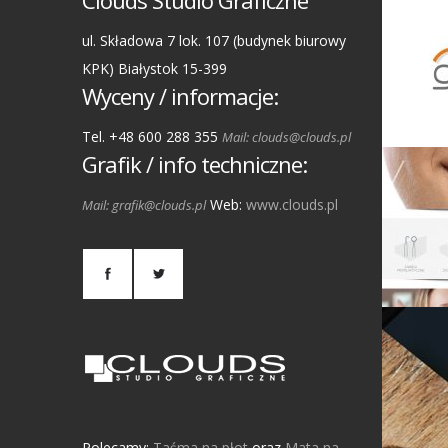
Clouds Studio Graficzne
ul. Składowa 7 lok. 107 (budynek biurowy
KPK) Białystok 15-399
Wyceny / informacje:
Tel. +48 600 288 355
Mail: clouds@clouds.pl
Grafik / info techniczne:
Web:
www.clouds.pl
Mail: grafik@clouds.pl
Polecamy:
Taśma na płot
oraz
Mata na