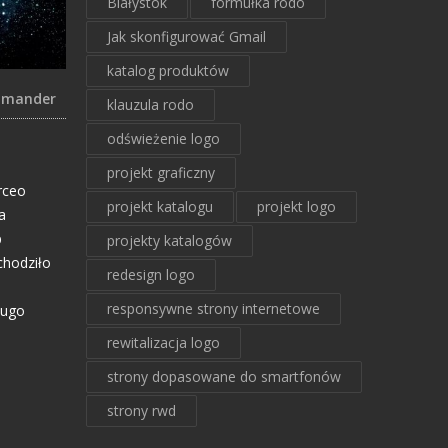
Białystok
formułka rodo
Jak skonfigurować Gmail
katalog produktów
ommander
klauzula rodo
odświeżenie logo
projekt graficzny
rceo
projekt katalogu
projekt logo
a
p
projekty katalogów
chodziło
redesign logo
responsywne strony internetowe
ługo
rewitalizacja logo
strony dopasowane do smartfonów
strony rwd