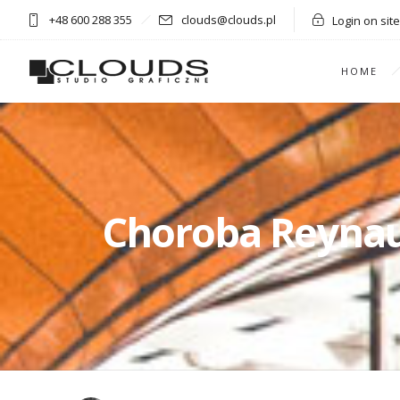
+48 600 288 355
clouds@clouds.pl
Login on site
HOME
Choroba Reynaud