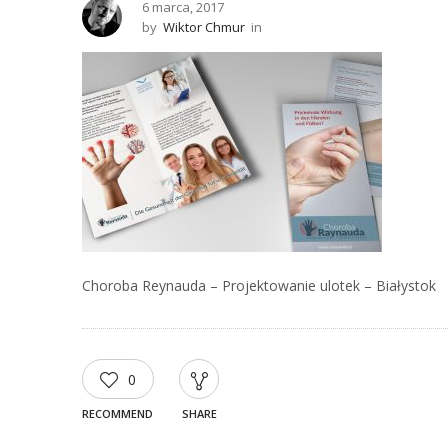
6 marca, 2017
by
Wiktor Chmur
in
Choroba Reynauda – Projektowanie ulotek – Białystok
0
RECOMMEND
SHARE