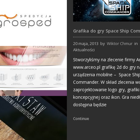
Grafika do gry Space Ship C
20 maja, 2013
by
Wiktor Chmur
in
Aktualności
Projekty logo
Stworzyliśmy na zlecenie firmy A
www.arceo.pl grafikę 2d do gry n
urządzenia mobilne – Space Shi
Commander. W skład zlecenia w
zaprojektowanie logo gry, grafiki
koncepcyjnej oraz ikon. Gra nied
dostępna będzie
Strony Internetowe
Continue