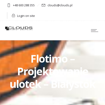
+48 600 288 355
clouds@clouds.pl
Login on site
Flotimo –
Projektowanie
ulotek – Białystok