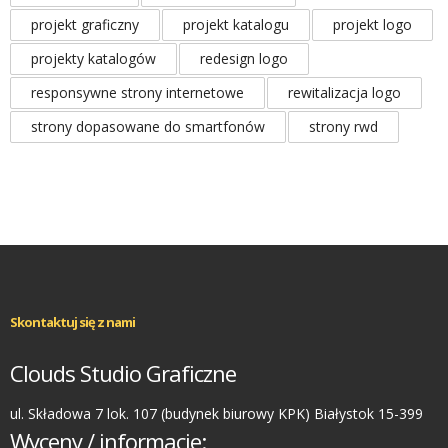
projekt graficzny
projekt katalogu
projekt logo
projekty katalogów
redesign logo
responsywne strony internetowe
rewitalizacja logo
strony dopasowane do smartfonów
strony rwd
Skontaktuj się z nami
Clouds Studio Graficzne
ul. Składowa 7 lok. 107 (budynek biurowy KPK) Białystok 15-399
Wyceny / informacje: