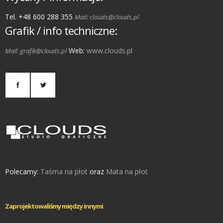
Tel. +48 600 288 355
Mail: clouds@clouds.pl
Grafik / info techniczne:
Web:
www.clouds.pl
Mail: grafik@clouds.pl
Polecamy:
Taśma na płot
oraz
Mata na płot
Zaprojektowaliśmy między innymi