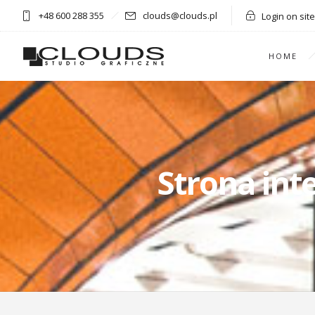
+48 600 288 355
clouds@clouds.pl
Login on site
HOME
Strona int