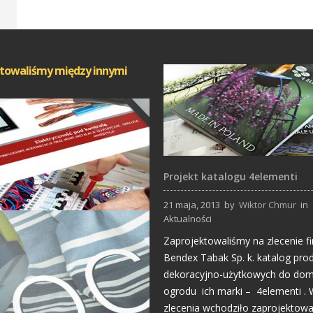
towaliśmy między innymi
Projekt katalogu 4elementi
21 maja, 2013
by
Wiktor Chmur
in
Aktualności
Strony Internetowe
Zaprojektowaliśmy na zlecenie f
Bendex Tabak Sp. k. katalog pr
dekoracyjno-użytkowych do dom
ogrodu ich marki – 4elementi . 
zlecenia wchodziło zaprojektowa