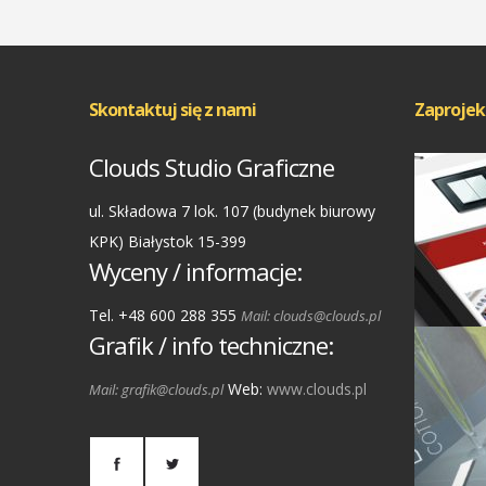
Skontaktuj się z nami
Zaprojek
Clouds Studio Graficzne
ul. Składowa 7 lok. 107 (budynek biurowy
KPK) Białystok 15-399
Wyceny / informacje:
Tel. +48 600 288 355
Mail: clouds@clouds.pl
Grafik / info techniczne:
Web:
www.clouds.pl
Mail: grafik@clouds.pl