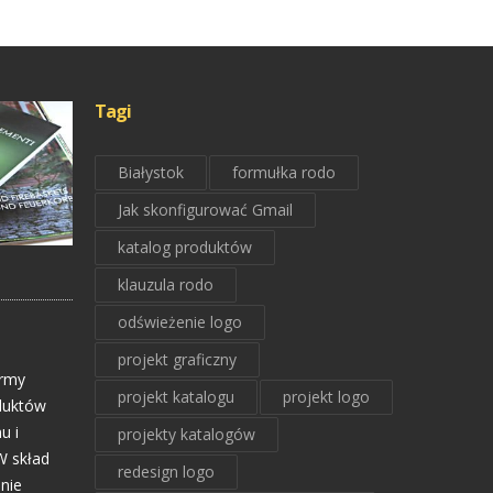
Tagi
Białystok
formułka rodo
Jak skonfigurować Gmail
katalog produktów
klauzula rodo
odświeżenie logo
projekt graficzny
irmy
projekt katalogu
projekt logo
oduktów
u i
projekty katalogów
W skład
redesign logo
nie