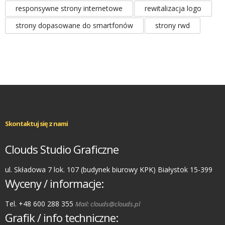
responsywne strony internetowe
rewitalizacja logo
strony dopasowane do smartfonów
strony rwd
Skontaktuj się z nami
Clouds Studio Graficzne
ul. Składowa 7 lok. 107 (budynek biurowy KPK) Białystok 15-399
Wyceny / informacje:
Tel. +48 600 288 355
Mail: clouds@clouds.pl
Grafik / info techniczne: