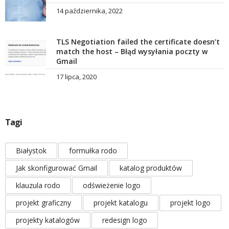
14 października, 2022
TLS Negotiation failed the certificate doesn’t
match the host – Błąd wysyłania poczty w
Gmail
17 lipca, 2020
Tagi
Białystok
formułka rodo
Jak skonfigurować Gmail
katalog produktów
klauzula rodo
odświeżenie logo
projekt graficzny
projekt katalogu
projekt logo
projekty katalogów
redesign logo