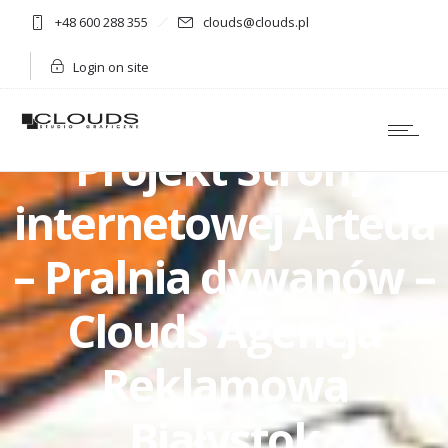
+48 600 288 355
clouds@clouds.pl
Login on site
Projekt Strony
internetowej Arteda
– Pralnia dywanów –
Clouds Agencja
Reklamowa
Białystok