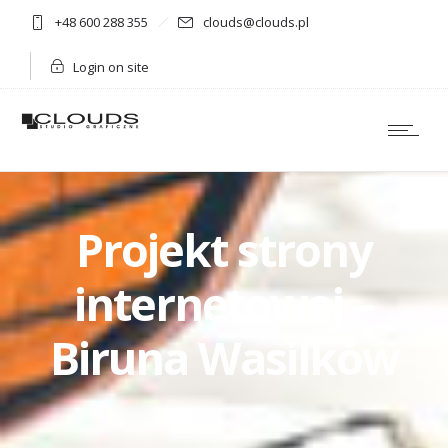
+48 600 288 355
clouds@clouds.pl
Login on site
Projekt strony
internetowej –
Biruna Wasilków