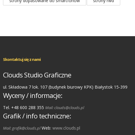
strony dopasowane do smartfonów
strony rwd
Skontaktuj się z nami
Clouds Studio Graficzne
ul. Składowa 7 lok. 107 (budynek biurowy KPK) Białystok 15-399
Wyceny / informacje:
Tel. +48 600 288 355
Mail: clouds@clouds.pl
Grafik / info techniczne:
Web:
www.clouds.pl
Mail: grafik@clouds.pl