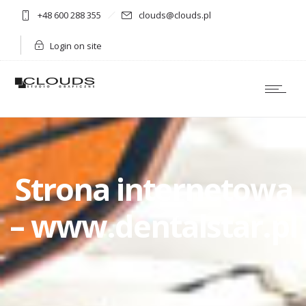
+48 600 288 355
clouds@clouds.pl
Login on site
Strona internetowa
– www.dentalstar.pl