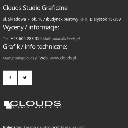
Clouds Studio Graficzne
ul. Składowa 7 lok. 107 (budynek biurowy KPK) Białystok 15-399
Wyceny / informacje:
Tel. +48 600 288 355
Mail: clouds@clouds.pl
Grafik / info techniczne:
Web:
www.clouds.pl
Mail: grafik@clouds.pl
Polecamy:
Taśma na płot
oraz
Mata na płot