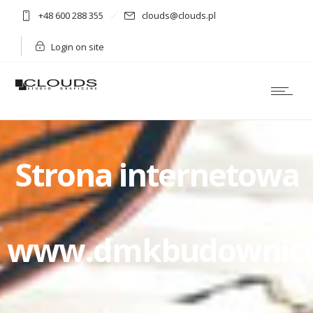
+48 600 288 355
clouds@clouds.pl
Login on site
Strona internetowa
–
www.dmkbudownict