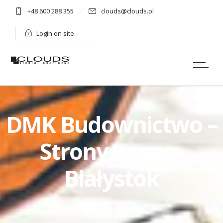
+48 600 288 355
clouds@clouds.pl
Login on site
DMK Budownictwo –
Strony www –
Białystok