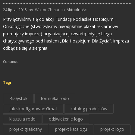
24 lipca, 2015
by
Wiktor Chmur
in
Aktualności
Przyłączyliśmy się do akcji Fundacji Podlaskie Hospicjum
Onkologiczne (stworzyliśmy nieodpłatnie plakat reklamowy
promujący imprezę) organizującej czwartą edycję biegu
charytatywnego pod hasłem „Dla Hospicjum Dla Życia”. Impreza
odbędzie się 8 sierpnia
Continue
Tagi
Białystok
formułka rodo
Jak skonfigurować Gmail
katalog produktów
klauzula rodo
odświeżenie logo
projekt graficzny
projekt katalogu
projekt logo