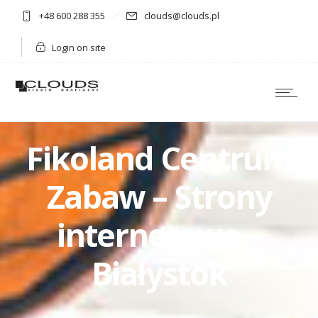
+48 600 288 355
clouds@clouds.pl
Login on site
Fikoland Centrum
Zabaw – Strony
internetowe –
Białystok