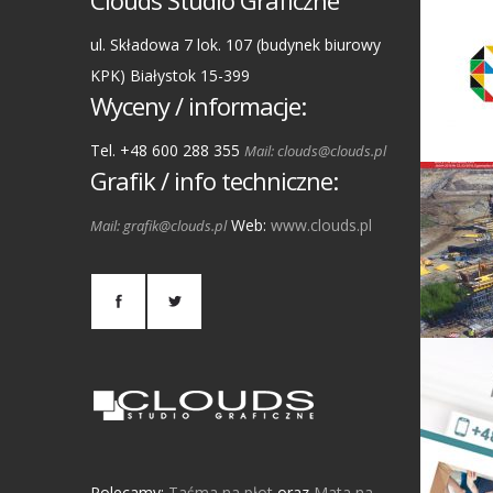
Clouds Studio Graficzne
ul. Składowa 7 lok. 107 (budynek biurowy
KPK) Białystok 15-399
Wyceny / informacje:
Tel. +48 600 288 355
Mail: clouds@clouds.pl
Grafik / info techniczne:
Web:
www.clouds.pl
Mail: grafik@clouds.pl
Polecamy:
Taśma na płot
oraz
Mata na