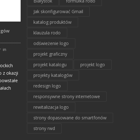
Białystok
formułka rodo
Jak skonfigurować Gmail
katalog produktów
ągów
klauzula rodo
odświeżenie logo
r
in
projekt graficzny
projekt katalogu
projekt logo
ockich
 z okazji
projekty katalogów
 powstałe
redesign logo
iałach
responsywne strony internetowe
rewitalizacja logo
strony dopasowane do smartfonów
strony rwd