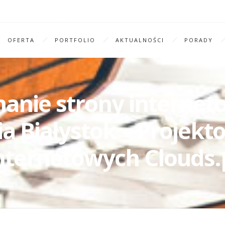
OFERTA
PORTFOLIO
AKTUALNOŚCI
PORADY
nanie strony interne
a Białystok – Projekt
nternetowych Clouds.