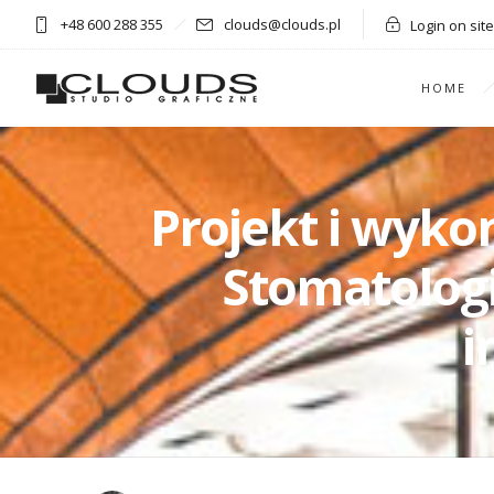
+48 600 288 355
clouds@clouds.pl
Login on site
HOME
Projekt i wyko
Stomatologi
i