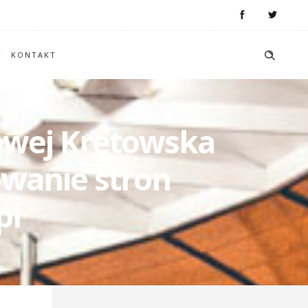
KONTAKT
towej Krętowska
owanie stron
pl