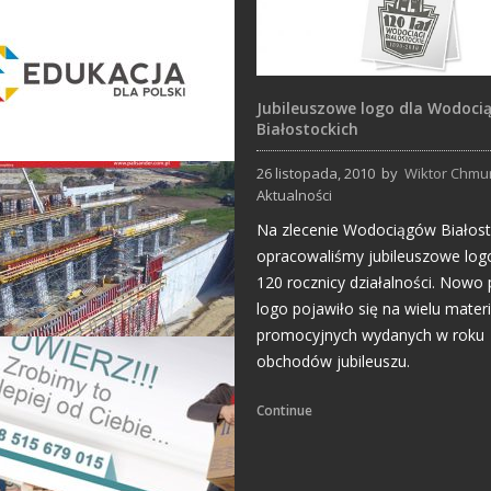
Jubileuszowe logo dla Wodoci
Białostockich
26 listopada, 2010
by
Wiktor Chmu
Aktualności
Projekty logo
Na zlecenie Wodociągów Białost
opracowaliśmy jubileuszowe logo
120 rocznicy działalności. Nowo
logo pojawiło się na wielu mater
promocyjnych wydanych w roku
obchodów jubileuszu.
Biuletyny
Continue