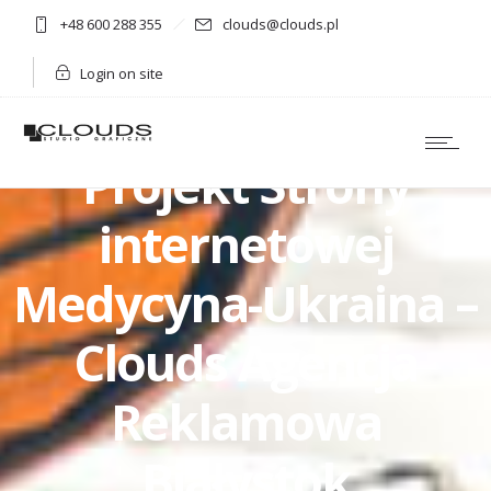
+48 600 288 355
clouds@clouds.pl
Login on site
Projekt Strony
internetowej
Medycyna-Ukraina –
Clouds Agencja
Reklamowa
Białystok