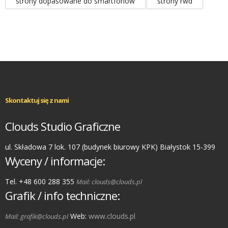
strony dopasowane do smartfonów
strony rwd
Skontaktuj się z nami
Clouds Studio Graficzne
ul. Składowa 7 lok. 107 (budynek biurowy KPK) Białystok 15-399
Wyceny / informacje:
Tel. +48 600 288 355
Mail: clouds@clouds.pl
Grafik / info techniczne:
Web:
www.clouds.pl
Mail: grafik@clouds.pl