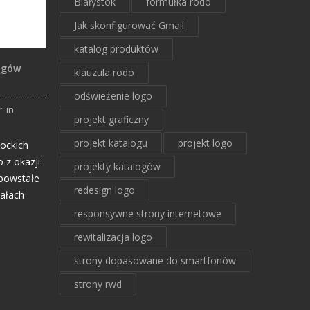
Białystok
formułka rodo
Jak skonfigurować Gmail
katalog produktów
ągów
klauzula rodo
odświeżenie logo
r
in
projekt graficzny
projekt katalogu
projekt logo
ockich
 z okazji
projekty katalogów
 powstałe
redesign logo
iałach
responsywne strony internetowe
rewitalizacja logo
strony dopasowane do smartfonów
strony rwd