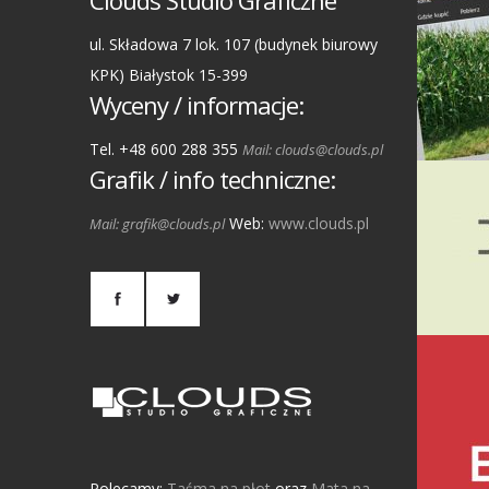
Clouds Studio Graficzne
ul. Składowa 7 lok. 107 (budynek biurowy
KPK) Białystok 15-399
Wyceny / informacje:
Tel. +48 600 288 355
Mail: clouds@clouds.pl
Grafik / info techniczne:
Web:
www.clouds.pl
Mail: grafik@clouds.pl
Polecamy:
Taśma na płot
oraz
Mata na