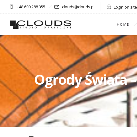
+48 600 288 355
clouds@clouds.pl
Login on site
HOME
Ogrody Świata –